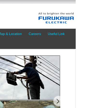
ap & Location
Careers
Useful Link